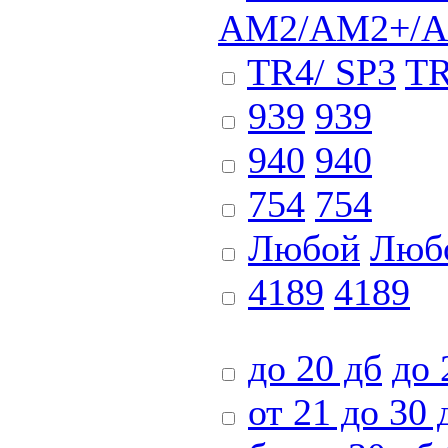
AM2/AM2+/A
TR4/ SP3
TR
939
939
940
940
754
754
Любой
Люб
4189
4189
до 20 дб
до 
от 21 до 30 