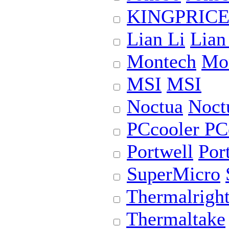
KINGPRIC
Lian Li
Lian
Montech
Mo
MSI
MSI
Noctua
Noct
PCcooler
PC
Portwell
Por
SuperMicro
Thermalrigh
Thermaltake