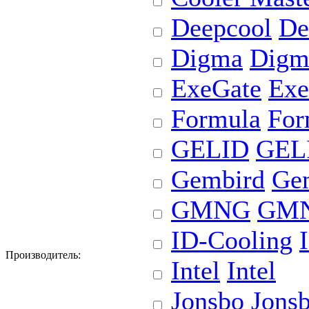
Deepcool
De
Digma
Digm
ExeGate
Exe
Formula
For
GELID
GEL
Gembird
Ge
GMNG
GM
ID-Cooling
Производитель:
Intel
Intel
Jonsbo
Jons