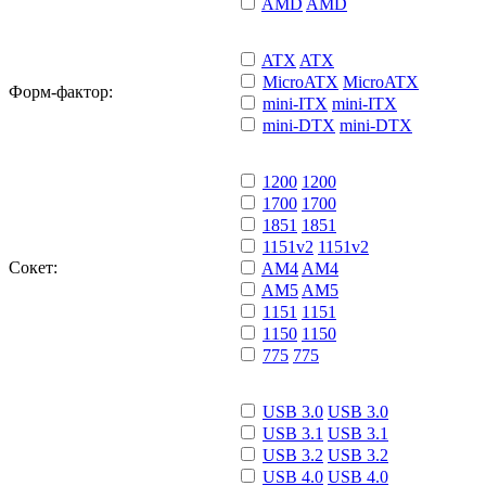
AMD
AMD
ATX
ATX
MicroATX
MicroATX
Форм-фактор:
mini-ITX
mini-ITX
mini-DTX
mini-DTX
1200
1200
1700
1700
1851
1851
1151v2
1151v2
Сокет:
AM4
AM4
AM5
AM5
1151
1151
1150
1150
775
775
USB 3.0
USB 3.0
USB 3.1
USB 3.1
USB 3.2
USB 3.2
USB 4.0
USB 4.0