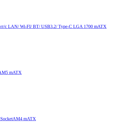
т/с LAN/ Wi-FI/ BT/ USB3.2/ Type-C LGA 1700 mATX
etAM5 mATX
2 SocketAM4 mATX