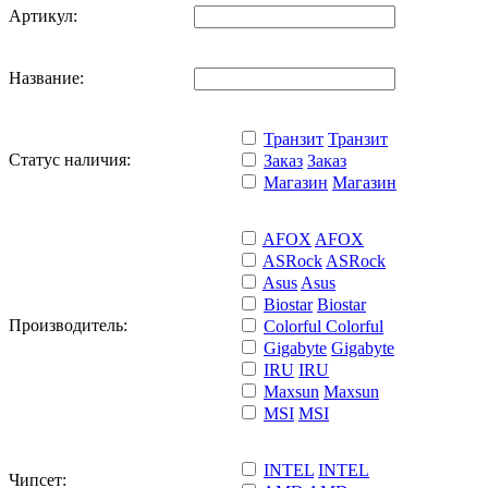
Артикул:
Название:
Транзит
Транзит
Статус наличия:
Заказ
Заказ
Магазин
Магазин
AFOX
AFOX
ASRock
ASRock
Asus
Asus
Biostar
Biostar
Производитель:
Colorful
Colorful
Gigabyte
Gigabyte
IRU
IRU
Maxsun
Maxsun
MSI
MSI
INTEL
INTEL
Чипсет: