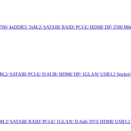
0/ 4xDDR5/ 3xM.2/ SATAIII/ RAID/ PCI-E/ HDMI/ DP/ 2500 Мби
M.2/ SATAIII/ PCI-E/ D-SUB/ HDMI/ DP/ 1GLAN/ USB3.2 Sock
.2/ SATAIII/ RAID/ PCI-E/ 1GLAN/ D-Sub/ DVI/ HDMI/ USB3.