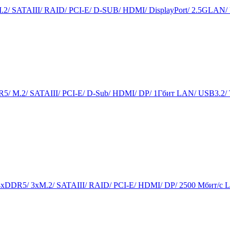
/ SATAIII/ RAID/ PCI-E/ D-SUB/ HDMI/ DisplayPort/ 2.5GLAN
/ M.2/ SATAIII/ PCI-E/ D-Sub/ HDMI/ DP/ 1Гбит LAN/ USB3.2
xDDR5/ 3xM.2/ SATAIII/ RAID/ PCI-E/ HDMI/ DP/ 2500 Мбит/с