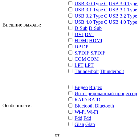
USB 3.0 Type C
USB 3.0 Type
USB 3.1 Type C
USB 3.1 Type
USB 3.2 Type C
USB 3.2 Type
USB 4.0 Type C
USB 4.0 Type
Внешние выходы:
D-Sub
D-Sub
DVI
DVI
HDMI
HDMI
DP
DP
S/PDIF
S/PDIF
COM
COM
LPT
LPT
Thunderbolt
Thunderbolt
Видео
Видео
Интегрированный процессор
RAID
RAID
Особенности:
Bluetooth
Bluetooth
Wi-Fi
Wi-Fi
Fdd
Fdd
Glan
Glan
от