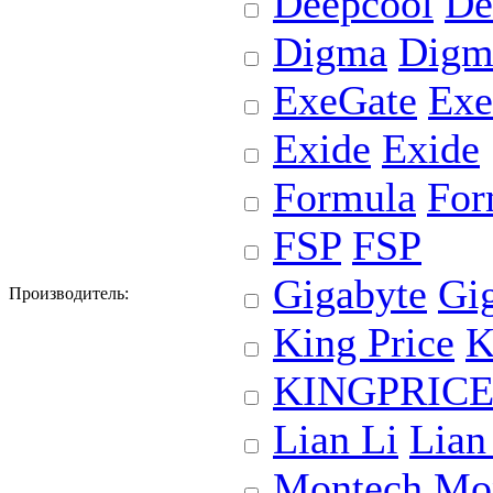
Deepcool
De
Digma
Digm
ExeGate
Exe
Exide
Exide
Formula
For
FSP
FSP
Gigabyte
Gi
Производитель:
King Price
K
KINGPRIC
Lian Li
Lian
Montech
Mo