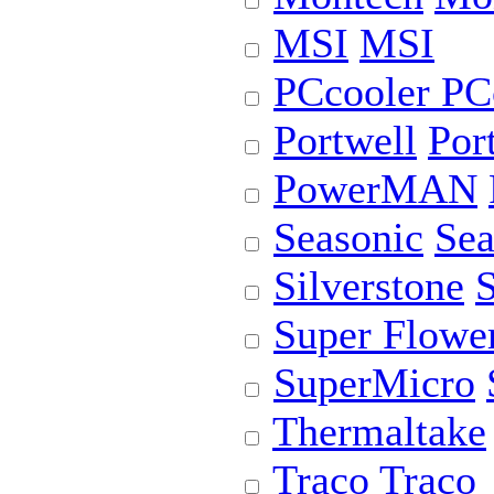
MSI
MSI
PCcooler
PC
Portwell
Por
PowerMAN
Seasonic
Sea
Silverstone
S
Super Flowe
SuperMicro
Thermaltake
Traco
Traco