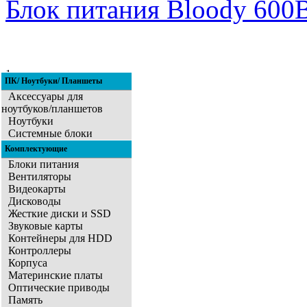
Блок питания Bloody 60
1
ПК/ Ноутбуки/ Планшеты
2
3
4
5
6
7
8
9
10
11
Аксессуары для
ноутбуков/планшетов
Ноутбуки
Системные блоки
Комплектующие
Блоки питания
Вентиляторы
Видеокарты
Дисководы
Жесткие диски и SSD
Звуковые карты
Контейнеры для HDD
Контроллеры
Корпуса
Материнские платы
Оптические приводы
Память