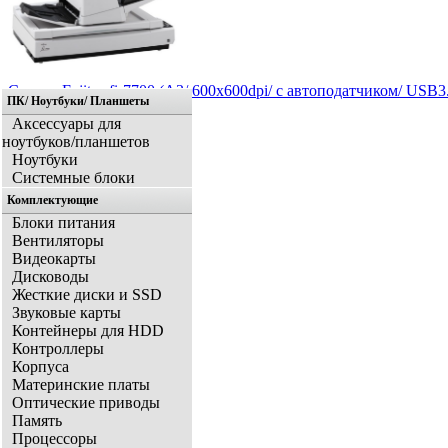
Сканер Fujitsu fi-7700 (A3/ 600x600dpi/ с автоподатчиком/ USB
ПК/ Ноутбуки/ Планшеты
Аксессуары для
ноутбуков/планшетов
Ноутбуки
Системные блоки
Комплектующие
Блоки питания
Вентиляторы
Видеокарты
Дисководы
Жесткие диски и SSD
Звуковые карты
Контейнеры для HDD
Контроллеры
Корпуса
Материнские платы
Оптические приводы
Память
Процессоры