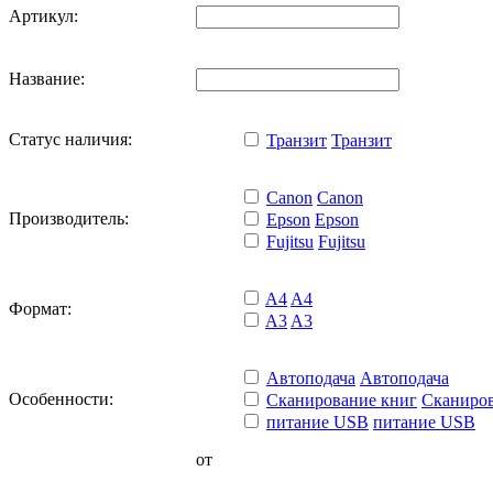
Артикул:
Название:
Статус наличия:
Транзит
Транзит
Canon
Canon
Производитель:
Epson
Epson
Fujitsu
Fujitsu
A4
A4
Формат:
A3
A3
Автоподача
Автоподача
Особенности:
Сканирование книг
Сканиров
питание USB
питание USB
от