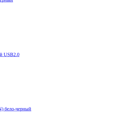
й USB2.0
N) бело-черный