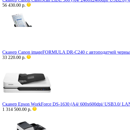
56 430.00 р.
Сканер Canon imageFORMULA DR-C240 с автоподатчей черны
33 220.00 р.
Сканер Epson WorkForce DS-1630 (A4/ 600x600dpi/ USB3.0/ LA
1 314 500.00 р.