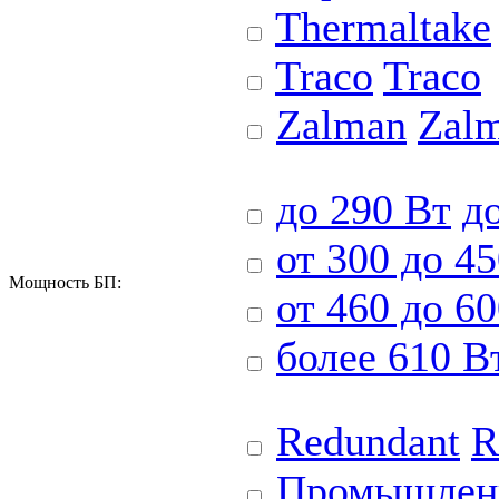
Thermaltake
Traco
Traco
Zalman
Zal
до 290 Вт
д
от 300 до 4
Мощность БП:
от 460 до 6
более 610 В
Redundant
R
Промышлен