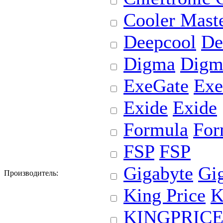
Cooler Mast
Deepcool
De
Digma
Digm
ExeGate
Exe
Exide
Exide
Formula
For
FSP
FSP
Gigabyte
Gi
Производитель:
King Price
K
KINGPRIC