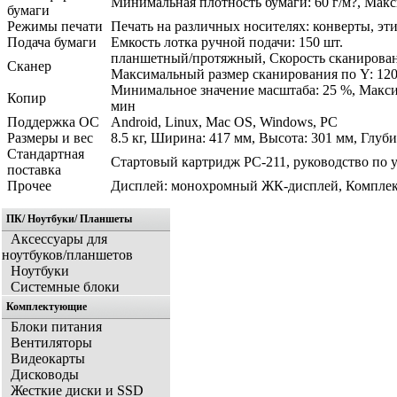
Минимальная плотность бумаги: 60 г/м?, Макс
бумаги
Режимы печати
Печать на различных носителях: конверты, эт
Подача бумаги
Емкость лотка ручной подачи: 150 шт.
планшетный/протяжный, Скорость сканировани
Сканер
Максимальный размер сканирования по Y: 12
Минимальное значение масштаба: 25 %, Максим
Копир
мин
Поддержка ОС
Android, Linux, Mac OS, Windows, PC
Размеры и вес
8.5 кг, Ширина: 417 мм, Высота: 301 мм, Глуб
Стандартная
Стартовый картридж PC-211, руководство по 
поставка
Прочее
Дисплей: монохромный ЖК-дисплей, Компле
ПК/ Ноутбуки/ Планшеты
Аксессуары для
ноутбуков/планшетов
Ноутбуки
Системные блоки
Комплектующие
Блоки питания
Вентиляторы
Видеокарты
Дисководы
Жесткие диски и SSD