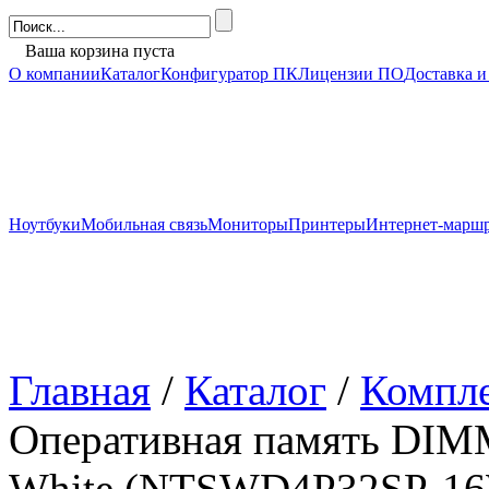
Ваша корзина пуста
О компании
Каталог
Конфигуратор ПК
Лицензии ПО
Доставка и
Ноутбуки
Мобильная связь
Мониторы
Принтеры
Интернет-марш
Главная
/
Каталог
/
Компл
Оперативная память DIM
White (NTSWD4P32SP-16