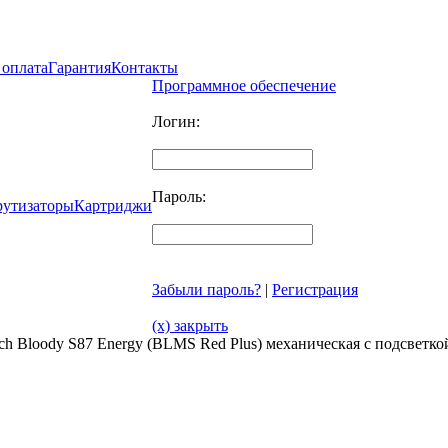
 оплата
Гарантия
Контакты
Программное обеспечение
Логин:
Пароль:
рутизаторы
Картриджи
Забыли пароль?
|
Регистрация
(x) закрыть
ch Bloody S87 Energy (BLMS Red Plus) механическая с подсветк