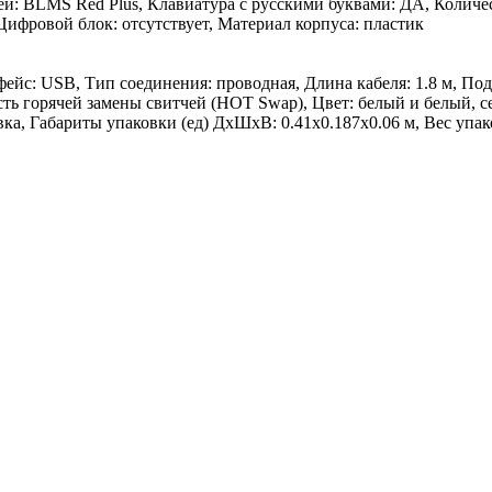
й: BLMS Red Plus, Клавиатура с русскими буквами: ДА, Количе
Цифровой блок: отсутствует, Материал корпуса: пластик
йс: USB, Тип соединения: проводная, Длина кабеля: 1.8 м, Подс
ь горячей замены свитчей (HOT Swap), Цвет: белый и белый, с
а, Габариты упаковки (ед) ДхШхВ: 0.41x0.187x0.06 м, Вес упаков