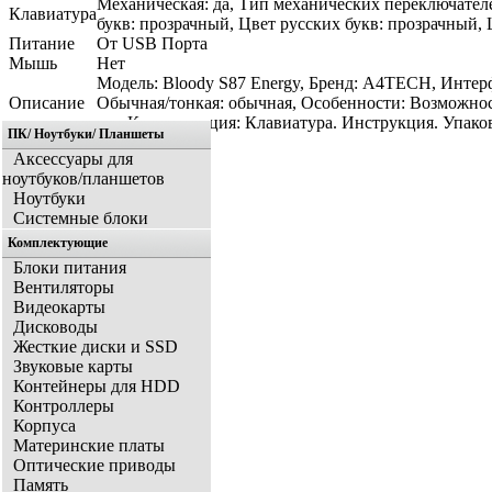
Механическая: да, Тип механических переключателе
Клавиатура
букв: прозрачный, Цвет русских букв: прозрачный, 
Питание
От USB Порта
Мышь
Нет
Модель: Bloody S87 Energy, Бренд: A4TECH, Интерфе
Описание
Обычная/тонкая: обычная, Особенности: Возможност
мм, Комплектация: Клавиатура. Инструкция. Упаковк
ПК/ Ноутбуки/ Планшеты
Аксессуары для
ноутбуков/планшетов
Ноутбуки
Системные блоки
Комплектующие
Блоки питания
Вентиляторы
Видеокарты
Дисководы
Жесткие диски и SSD
Звуковые карты
Контейнеры для HDD
Контроллеры
Корпуса
Материнские платы
Оптические приводы
Память