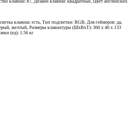
ство клавиш: 87, Дизайн клавиш: квадратные, Цвет английских
ветка клавиш: есть, Тип подсветки: RGB, Для геймеров: да,
ерый, желтый, Размеры клавиатуры (ШхВхТ): 360 х 40 х 133
ки (ед): 1.56 кг