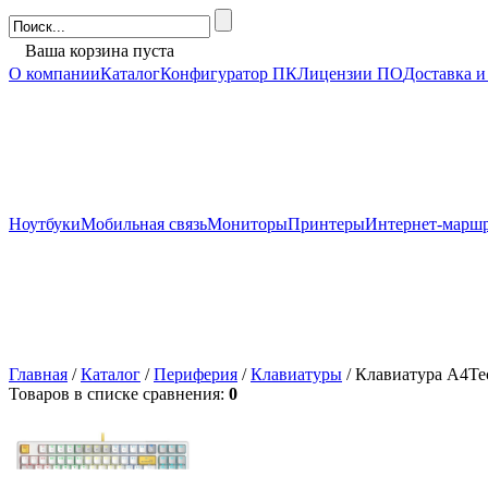
Ваша корзина пуста
О компании
Каталог
Конфигуратор ПК
Лицензии ПО
Доставка и
Ноутбуки
Мобильная связь
Мониторы
Принтеры
Интернет-марш
Главная
/
Каталог
/
Периферия
/
Клавиатуры
/ Клавиатура A4Te
Товаров в списке сравнения:
0