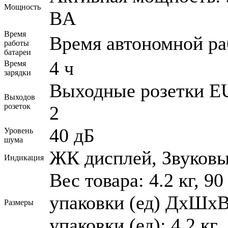
Мощность
ВA
Время
Время автономной ра
работы
батареи
4 ч
Время
зарядки
Выходные розетки EU
Выходов
розеток
2
40 дБ
Уровень
шума
ЖК дисплей, Звуковы
Индикация
Вес товара: 4.2 кг, 9
упаковки (ед) ДхШхВ:
Размеры
упаковки (ед): 4.2 кг