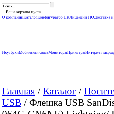
Ваша корзина пуста
О компании
Каталог
Конфигуратор ПК
Лицензии ПО
Доставка и
Ноутбуки
Мобильная связь
Мониторы
Принтеры
Интернет-марш
Главная
/
Каталог
/
Носит
USB
/ Флешка USB SanDis
064G-GN6NE) Lightning/ 