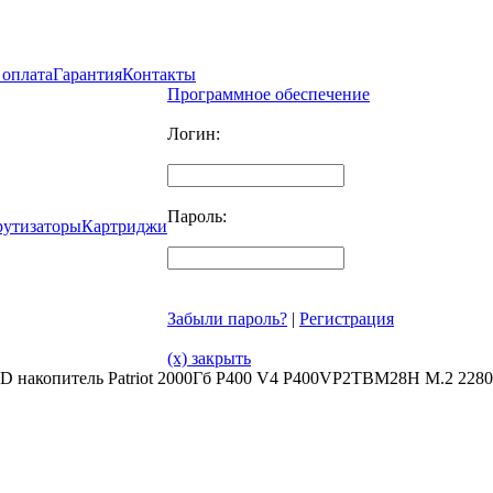
 оплата
Гарантия
Контакты
Программное обеспечение
Логин:
Пароль:
рутизаторы
Картриджи
Забыли пароль?
|
Регистрация
(x) закрыть
SD накопитель Patriot 2000Гб P400 V4 P400VP2TBM28H M.2 2280