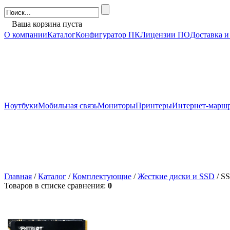
Ваша корзина пуста
О компании
Каталог
Конфигуратор ПК
Лицензии ПО
Доставка и
Ноутбуки
Мобильная связь
Мониторы
Принтеры
Интернет-марш
Главная
/
Каталог
/
Комплектующие
/
Жесткие диски и SSD
/ S
Товаров в списке сравнения:
0