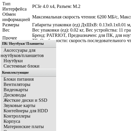
Тип
PCIe 4.0 x4, Разъем: M.2
Интерфейса
Обмен
Максимальная скорость чтения: 6200 МБ/с, Макс
информацией
Размеры
Габариты упаковки (ед) ДхШхВ: 0.13x0.1x0.01 м,
Вес
Вес упаковки (ед): 0.02 кг, Вес устройства: 11 гр
Бренд: PATRIOT, Предназначен: для ПК, для но
Прочее
ТБ, Особенности: скорость последовательного чт
ПК/ Ноутбуки/ Планшеты
Аксессуары для
ноутбуков/планшетов
Ноутбуки
Системные блоки
Комплектующие
Блоки питания
Вентиляторы
Видеокарты
Дисководы
Жесткие диски и SSD
Звуковые карты
Контейнеры для HDD
Контроллеры
Корпуса
Материнские платы