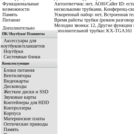
Функциональные
Автоответчик: нет, АОН/Caller ID: ес
возможности
несколькими трубками, Конференц-свя
Память
Ускоренный набор: нет, Встроенная тел
Питание
Время работы трубки (режим разговора
Мелодии звонка: 12, Другие функции 
Дополнительно
дополнительной трубки: KX-TGA161
ПК/ Ноутбуки/ Планшеты
Аксессуары для
ноутбуков/планшетов
Ноутбуки
Системные блоки
Комплектующие
Блоки питания
Вентиляторы
Видеокарты
Дисководы
Жесткие диски и SSD
Звуковые карты
Контейнеры для HDD
Контроллеры
Корпуса
Материнские платы
Оптические приводы
Память