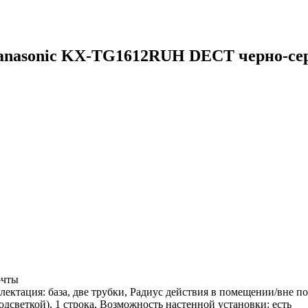
anasonic KX-TG1612RUH DECT черно-с
очты
лектация: база, две трубки, Радиус действия в помещении/вне по
дсветкой), 1 строка, Возможность настенной установки: есть