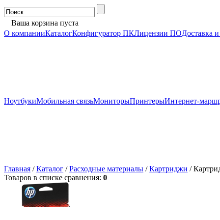
Ваша корзина пуста
О компании
Каталог
Конфигуратор ПК
Лицензии ПО
Доставка и
Ноутбуки
Мобильная связь
Мониторы
Принтеры
Интернет-марш
Главная
/
Каталог
/
Расходные материалы
/
Картриджи
/ Картрид
Товаров в списке сравнения:
0