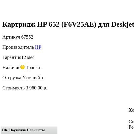
Картридж HP 652 (F6V25AE) для Deskjet I
Артикул
67552
Производитель
HP
Гарантия
12 мес.
Наличие
Транзит
Отгрузка
Уточняйте
Стоимость
3 960.00 р.
Ха
Со
Ре
ПК/ Ноутбуки/ Планшеты