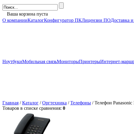
Ваша корзина пуста
О компании
Каталог
Конфигуратор ПК
Лицензии ПО
Доставка и
Ноутбуки
Мобильная связь
Мониторы
Принтеры
Интернет-марш
Главная
/
Каталог
/
Оргтехника
/
Телефоны
/ Телефон Panasoni
Товаров в списке сравнения:
0