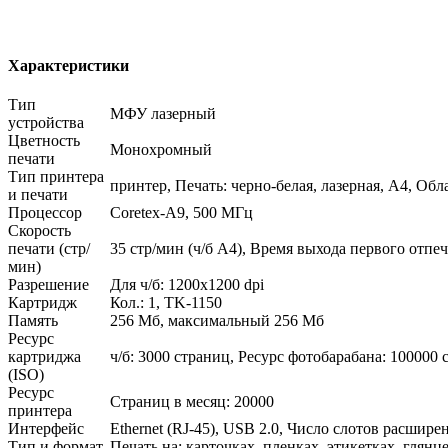
Характеристики
Тип
МФУ лазерный
устройства
Цветность
Монохромный
печати
Тип принтера
принтер, Печать: черно-белая, лазерная, A4, Об
и печати
Процессор
Coretex-A9, 500 МГц
Скорость
печати (стр/
35 стр/мин (ч/б А4), Время выхода первого отпечат
мин)
Разрешение
Для ч/б: 1200x1200 dpi
Картридж
Кол.: 1, TK-1150
Память
256 Мб, максимальный 256 Мб
Ресурс
картриджа
ч/б: 3000 страниц, Ресурс фотобарабана: 100000 
(ISO)
Ресурс
Страниц в месяц: 20000
принтера
Интерфейс
Ethernet (RJ-45), USB 2.0, Число слотов расшире
Тип и формат
Печать на: карточках, пленках, этикетках, глянц