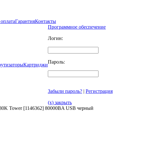
 оплата
Гарантия
Контакты
Программное обеспечение
Логин:
Пароль:
рутизаторы
Картриджи
Забыли пароль?
|
Регистрация
(x) закрыть
 80K Tower [1146362] 80000ВA USB черный