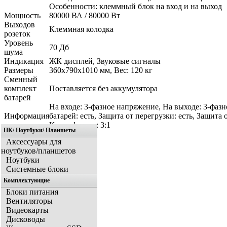
Особенности: клеммный блок на вход и на выход
Мощность
80000 ВА / 80000 Вт
Выходов
Клеммная колодка
розеток
Уровень
70 Дб
шума
Индикация
ЖК дисплей, Звуковые сигналы
Размеры
360x790x1010 мм, Вес: 120 кг
Сменный
комплект
Поставляется без аккумулятора
батарей
На входе: 3-фазное напряжение, На выходе: 3-фа
Информация
батарей: есть, Защита от перегрузки: есть, Защит
Крест-фактор: 3:1
ПК/ Ноутбуки/ Планшеты
Аксессуары для
ноутбуков/планшетов
Ноутбуки
Системные блоки
Комплектующие
Блоки питания
Вентиляторы
Видеокарты
Дисководы