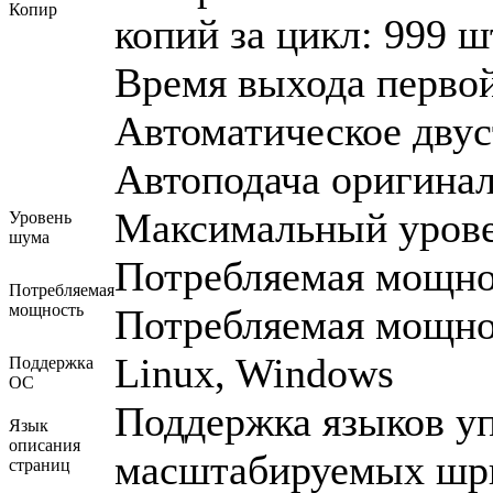
Копир
копий за цикл: 999 
Время выхода первой 
Автоматическое двус
Автоподача оригинал
Максимальный урове
Уровень
шума
Потребляемая мощнос
Потребляемая
мощность
Потребляемая мощно
Linux, Windows
Поддержка
ОС
Поддержка языков уп
Язык
описания
масштабируемых шри
страниц