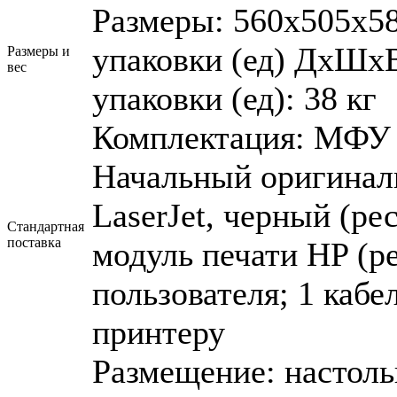
Размеры: 560x505х58
упаковки (ед) ДхШхВ
Размеры и
вес
упаковки (ед): 38 кг
Комплектация: МФУ H
Начальный оригинал
LaserJet, черный (ре
Стандартная
поставка
модуль печати HP (ре
пользователя; 1 каб
принтеру
Размещение: настол