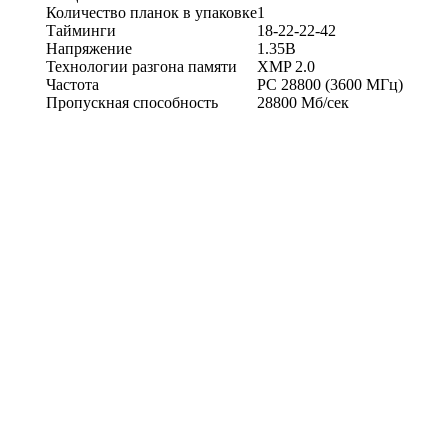
Количество планок в упаковке
1
Тайминги
18-22-22-42
Напряжение
1.35В
Технологии разгона памяти
XMP 2.0
Частота
PC 28800 (3600 МГц)
Пропускная способность
28800 Мб/сек