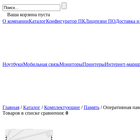
Ваша корзина пуста
О компании
Каталог
Конфигуратор ПК
Лицензии ПО
Доставка и
Ноутбуки
Мобильная связь
Мониторы
Принтеры
Интернет-марш
Главная
/
Каталог
/
Комплектующие
/
Память
/ Оперативная па
Товаров в списке сравнения:
0