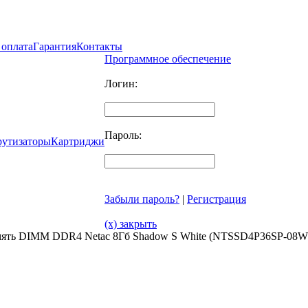
 оплата
Гарантия
Контакты
Программное обеспечение
Логин:
Пароль:
рутизаторы
Картриджи
Забыли пароль?
|
Регистрация
(x) закрыть
мять DIMM DDR4 Netac 8Гб Shadow S White (NTSSD4P36SP-08W